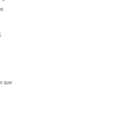
os
s
os que