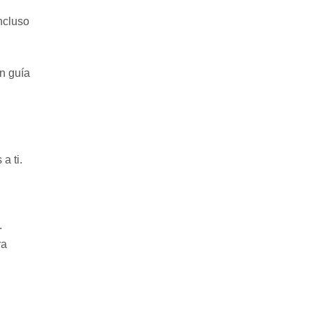
ncluso
n guía
a ti.
.
ra