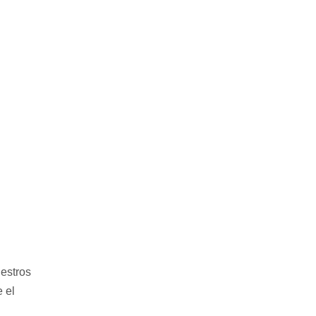
uestros
 el