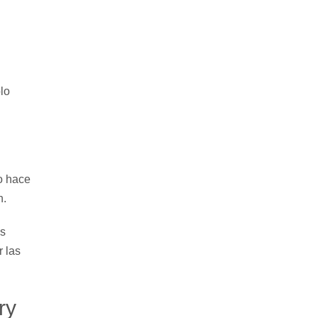
!
olo
o hace
n.
os
r las
ry