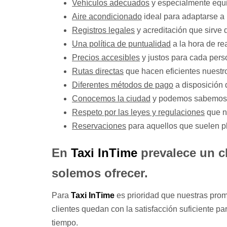
Vehículos adecuados
y especialmente equip
Aire acondicionado
ideal para adaptarse a 
Registros legales
y acreditación que sirve 
Una política de puntualidad
a la hora de rea
Precios accesibles
y justos para cada pers
Rutas directas
que hacen eficientes nuestro
Diferentes métodos de pago
a disposición 
Conocemos la ciudad
y podemos sabemos cu
Respeto por las leyes y regulaciones
que no
Reservaciones
para aquellos que suelen pl
En
Taxi InTime
prevalece un cl
solemos ofrecer.
Para
Taxi InTime
es prioridad que nuestras prome
clientes quedan con la satisfacción suficiente p
tiempo.