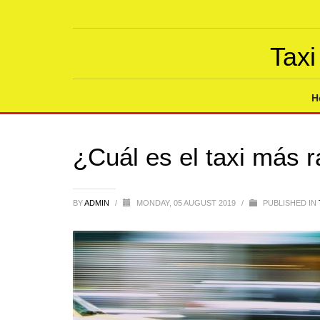
Taxi
H
¿Cuál es el taxi más 
BY
ADMIN
/
MONDAY, 05 AUGUST 2019
/
PUBLISHED IN