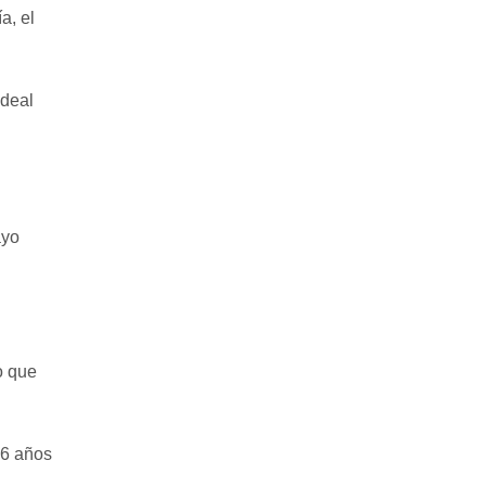
a, el
ideal
ayo
o que
36 años