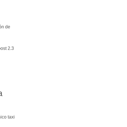
ón de
ost 2.3
a
ico taxi