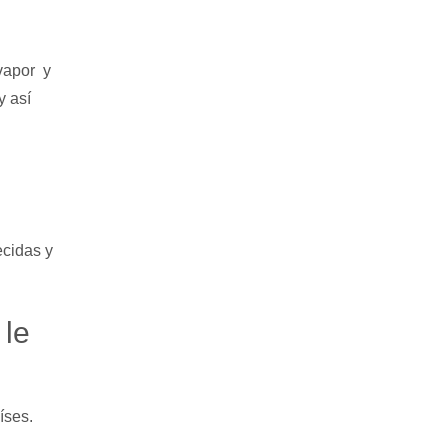
vapor y
y así
ecidas y
 le
íses.