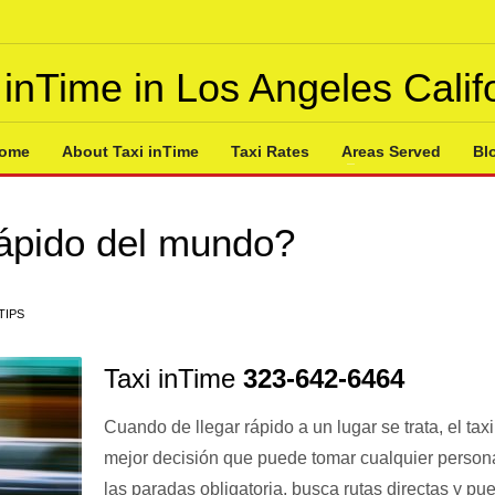
 inTime in Los Angeles Calif
ome
About Taxi inTime
Taxi Rates
Areas Served
Bl
rápido del mundo?
TIPS
Taxi inTime
323-642-6464
Cuando de llegar rápido a un lugar se trata, el taxi
mejor decisión que puede tomar cualquier persona
las paradas obligatoria, busca rutas directas y pu