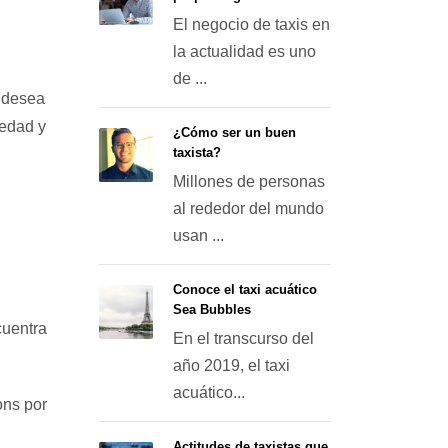
El negocio de taxis en
la actualidad es uno
de ...
d desea
iedad y
¿Cómo ser un buen
taxista?
Millones de personas
al rededor del mundo
usan ...
Conoce el taxi acuático
Sea Bubbles
cuentra
En el transcurso del
año 2019, el taxi
acuático...
ons por
Actitudes de taxistas que