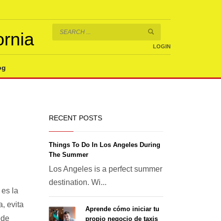
ornia
LOGIN
og
RECENT POSTS
Things To Do In Los Angeles During
The Summer
Los Angeles is a perfect summer
destination. Wi...
 es la
, evita
Aprende cómo iniciar tu
ede
propio negocio de taxis