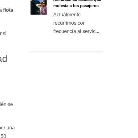
molesta a los pasajeros
 flota
Actualmente
recurrimos con
frecuencia al servic...
 si
ad
ién se
ner una
250