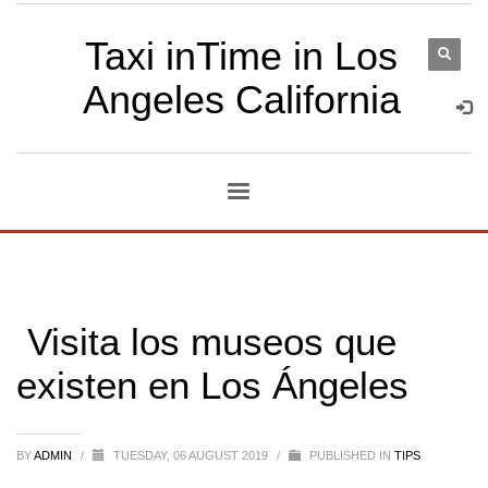
Taxi inTime in Los
Angeles California
Visita los museos que
existen en Los Ángeles
BY
ADMIN
/
TUESDAY, 06 AUGUST 2019
/
PUBLISHED IN
TIPS